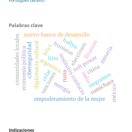
Português (Brasil)
Palabras clave
nuevo banco de desarrollo
comunidades locales
hallyu
finanzas
fronteras
diplomacia cultural
elecciones
ciberseguridad
brics
minería
economía política
institutos confucio
soft power
litio
argentina
china
celac
rusia
india
sanciones
migrantes
rumichaca
energía
méxico
empoderamiento de la mujer
Indizaciones