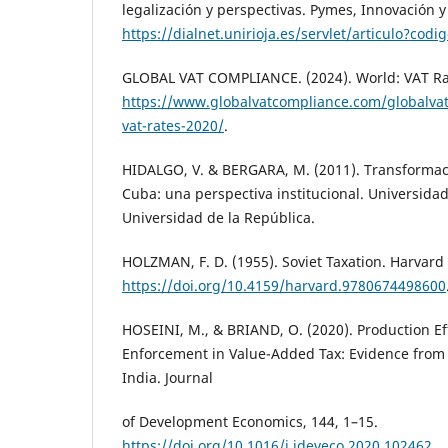
legalización y perspectivas. Pymes, Innovación y 
https://dialnet.unirioja.es/servlet/articulo?cod
GLOBAL VAT COMPLIANCE. (2024). World: VAT Ra
https://www.globalvatcompliance.com/globalva
vat-rates-2020/
.
HIDALGO, V. & BERGARA, M. (2011). Transforma
Cuba: una perspectiva institucional. Universida
Universidad de la República.
HOLZMAN, F. D. (1955). Soviet Taxation. Harvard 
https://doi.org/10.4159/harvard.9780674498600
HOSEINI, M., & BRIAND, O. (2020). Production Eff
Enforcement in Value-Added Tax: Evidence from 
India. Journal
of Development Economics, 144, 1–15.
https://doi.org/10.1016/j.jdeveco.2020.102462
.