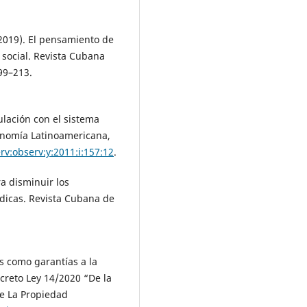
2019). El pensamiento de
 social. Revista Cubana
99–213.
culación con el sistema
onomía Latinoamericana,
rv:observ:y:2011:i:157:12
.
a disminuir los
ídicas. Revista Cubana de
.
s como garantías a la
creto Ley 14/2020 “De la
de La Propiedad