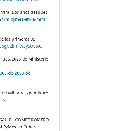
mira: Dos años después.
24/mipymes-en-la-mira-
e las primeras 35
4b6bgU2bit.ly/3y5Q95A
.
 306/2023 de Ministerio
-306-de-2023-de
and Military Expenditure
–35.
GAL, R., GÓMEZ ROMERO,
s MiPyMes en Cuba: