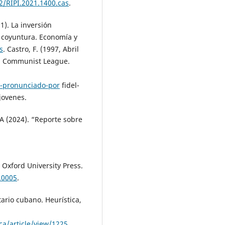
2/RIPI.2021.1400.cas
.
). La inversión
l coyuntura. Economía y
s
. Castro, F. (1997, Abril
ng Communist League.
o-pronunciado-por
fidel-
jovenes.
(2024). “Reporte sobre
 Oxford University Press.
.0005
.
tario cubano. Heurística,
ca/article/view/1225
.