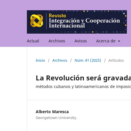
Actual
Archivos
Avisos
Acerca de
Inicio
/
Archivos
/
Núm. 41 (2025)
/
Artículos
La Revolución será gravad
métodos cubanos y latinoamericanos de imposici
Alberto Maresca
Georgetown University.