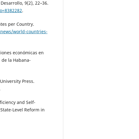
Desarrollo, 9(2), 22–36.
igo=8382282
.
tes per Country.
tnews/world-countries-
ciones económicas en
d de la Habana-
University Press.
.
iciency and Self-
State-Level Reform in