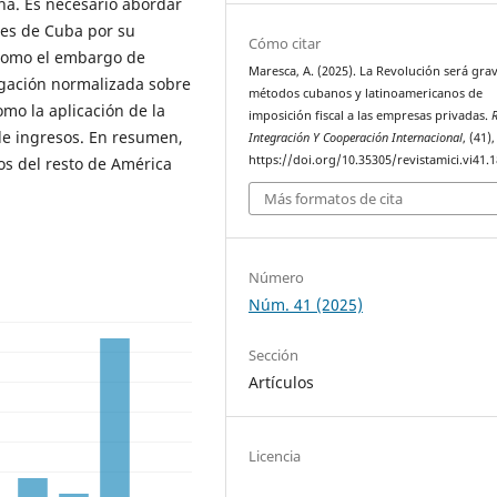
ana. Es necesario abordar
les de Cuba por su
Cómo citar
 como el embargo de
Maresca, A. (2025). La Revolución será gra
tigación normalizada sobre
métodos cubanos y latinoamericanos de
mo la aplicación de la
imposición fiscal a las empresas privadas.
R
de ingresos. En resumen,
Integración Y Cooperación Internacional
, (41)
https://doi.org/10.35305/revistamici.vi41.
os del resto de América
Más formatos de cita
Número
Núm. 41 (2025)
Sección
Artículos
Licencia