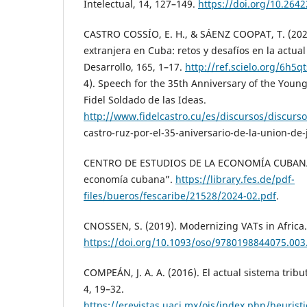
Intelectual, 14, 127–149.
https://doi.org/10.2642
CASTRO COSSÍO, E. H., & SÁENZ COOPAT, T. (2021
extranjera en Cuba: retos y desafíos en la actua
Desarrollo, 165, 1–17.
http://ref.scielo.org/6h5qt
4). Speech for the 35th Anniversary of the You
Fidel Soldado de las Ideas.
http://www.fidelcastro.cu/es/discursos/discurs
castro-ruz-por-el-35-aniversario-de-la-union-de-
CENTRO DE ESTUDIOS DE LA ECONOMÍA CUBANA 
economía cubana”.
https://library.fes.de/pdf-
files/bueros/fescaribe/21528/2024-02.pdf
.
CNOSSEN, S. (2019). Modernizing VATs in Africa.
https://doi.org/10.1093/oso/9780198844075.003
COMPEÁN, J. A. A. (2016). El actual sistema tribu
4, 19–32.
https://erevistas.uacj.mx/ojs/index.php/heuristi