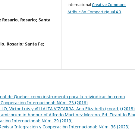
internacional
Creative Commons
Atribución-CompartirIgual 4.0
.
 Rosario. Rosario; Santa
o. Rosario; Santa Fe;
onal de Quebec como instrumento para la reivindicación como
y Cooperación Internacional: Núm. 23 (2016)
O, Victor Luis y VILLALTA VIZCARRA, Ana Elizabeth (coord.) (2018)
r amicorum in honour of Alfredo Martínez Moreno. Ed. Tirant lo Bla
ación Internacional: Núm. 29 (2019)
Revista Integración y Cooperación Internacional: Núm. 36 (2023)